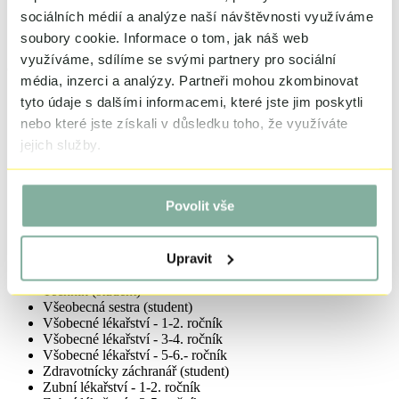
Urologie
sociálních médií a analýze naší návštěvnosti využíváme
Vnitřní lékařství
soubory cookie.
Informace o tom, jak náš web
Všeobecné praktické lékařství
využíváme, sdílíme se svými partnery pro sociální
(Preferovaná) specializace
média, inzerci a analýzy.
Partneři mohou zkombinovat
(Preferovaná) specializace
tyto údaje s dalšími informacemi, které jste jim poskytli
Dětská sestra (student)
nebo které jste získali v důsledku toho, že využíváte
Ergoterapeur (student)
jejich služby.
Fyzioterapeut (student)
Jiné nelékařské obory (student)
Laborant (student)
Nutriční terapeut (student)
Povolit vše
Ošetřovatel (student)
Porodní asistentka (student)
Praktická sestra (student)
Upravit
Psychologie (student)
Sanitář (student)
Technik (student)
Všeobecná sestra (student)
Všobecné lékařství - 1-2. ročník
Všobecné lékařství - 3-4. ročník
Všobecné lékařství - 5-6.- ročník
Zdravotnícky záchranář (student)
Zubní lékařství - 1-2. ročník