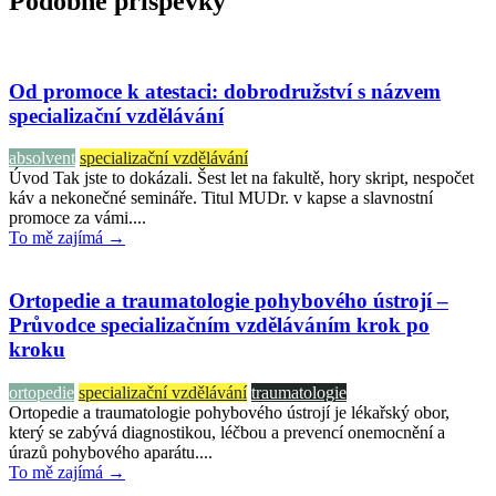
Podobné příspěvky
Od promoce k atestaci: dobrodružství s názvem
specializační vzdělávání
absolvent
specializační vzdělávání
Úvod Tak jste to dokázali. Šest let na fakultě, hory skript, nespočet
káv a nekonečné semináře. Titul MUDr. v kapse a slavnostní
promoce za vámi....
To mě zajímá →
Ortopedie a traumatologie pohybového ústrojí –
Průvodce specializačním vzděláváním krok po
kroku
ortopedie
specializační vzdělávání
traumatologie
Ortopedie a traumatologie pohybového ústrojí je lékařský obor,
který se zabývá diagnostikou, léčbou a prevencí onemocnění a
úrazů pohybového aparátu....
To mě zajímá →