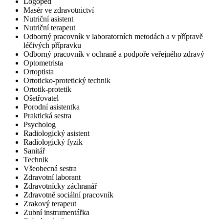
Logoped
Masér ve zdravotnictví
Nutriční asistent
Nutriční terapeut
Odborný pracovník v laboratorních metodách a v přípravě
léčivých přípravku
Odborný pracovník v ochraně a podpoře veřejného zdravý
Optometrista
Ortoptista
Ortoticko-protetický technik
Ortotik-protetik
Ošetřovatel
Porodní asistentka
Praktická sestra
Psycholog
Radiologický asistent
Radiologický fyzik
Sanitář
Technik
Všeobecná sestra
Zdravotní laborant
Zdravotnícky záchranář
Zdravotně sociální pracovník
Zrakový terapeut
Zubní instrumentářka