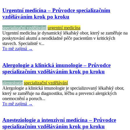
Urgentní medicína – Průvodce specializačním
vzděláváním krok po kroku
specializační vzdělávání
urgentní medicína
Urgentní medicína je dynamický lékařský obor, který se zaměřuje na
poskytování akutní a neodkladné péče pacientům v kritických
stavech. Specialisté v...
To mě zajímá →
Alergologie a klinická imunologie – Průvodce
specializačním vzděláváním krok po kroku
alergologie
specializační vzdělávání
Alergologie a klinická imunologie je specializovaný lékařský obor,
který se zaměřuje na diagnostiku, léčbu a prevenci alergických
onemocnění a poruch...
To mě zajímá →
Anesteziologie a intenzivní medicína – Průvodce
specializačním vzděláváním krok po kroku