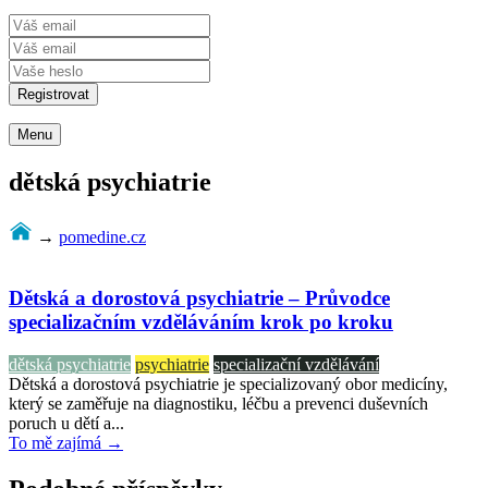
Menu
dětská psychiatrie
→
pomedine.cz
Dětská a dorostová psychiatrie – Průvodce
specializačním vzděláváním krok po kroku
dětská psychiatrie
psychiatrie
specializační vzdělávání
Dětská a dorostová psychiatrie je specializovaný obor medicíny,
který se zaměřuje na diagnostiku, léčbu a prevenci duševních
poruch u dětí a...
To mě zajímá →