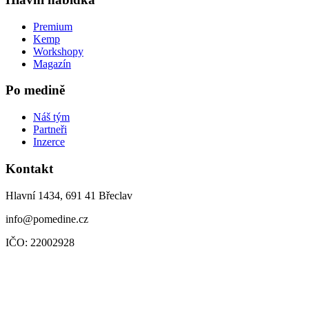
Premium
Kemp
Workshopy
Magazín
Po medině
Náš tým
Partneři
Inzerce
Kontakt
Hlavní 1434, 691 41 Břeclav
info@pomedine.cz
IČO: 22002928