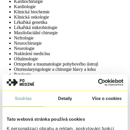
Kardiochirurgie
Kardiologie
Klinická biochemie
Klinická onkologie
Lékařská genetika
Lékařská mikrobiologie
Maxilofaciální chirurgie
Nefrologie
Neurochirurgie
Neurologie
Nukleární medicína
Oftalmologie
Ortopedie a traumatologie pohybového ústrojí
Otorinolaryngologie a chirurgie hlavy a krku
Patologie
Pediatrie
Plastická chirurgie
Pneumologie a ftizeologie
Psychiatrie
Souhlas
Detaily
Více o cookies
Radiační onkologie
Radiologie a zobrazovací metody
Rehabilitační a fyzikální medicína
Revmatologie
Tato webová stránka používá cookies
Soudní lékařství
Urgentní medicína
K personalizaci obsahu a reklam, poskytování funkcí