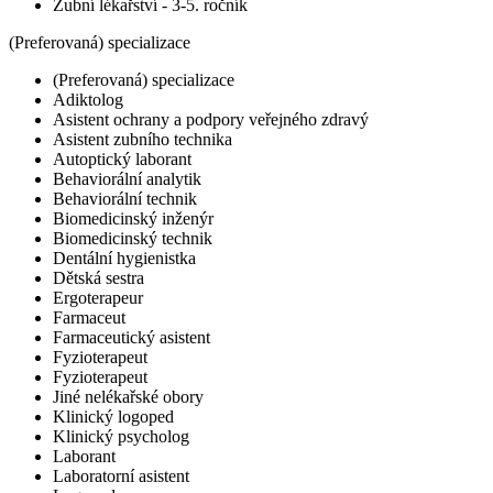
Zubní lékařství - 3-5. ročník
(Preferovaná) specializace
(Preferovaná) specializace
Adiktolog
Asistent ochrany a podpory veřejného zdravý
Asistent zubního technika
Autoptický laborant
Behaviorální analytik
Behaviorální technik
Biomedicinský inženýr
Biomedicinský technik
Dentální hygienistka
Dětská sestra
Ergoterapeur
Farmaceut
Farmaceutický asistent
Fyzioterapeut
Fyzioterapeut
Jiné nelékařské obory
Klinický logoped
Klinický psycholog
Laborant
Laboratorní asistent