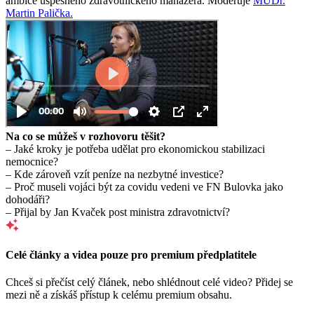
ambice úspěšného zdravotnického manažera. Moderuje
MUDr.
Martin Palička.
Na co se můžeš v rozhovoru těšit?
– Jaké kroky je potřeba udělat pro ekonomickou stabilizaci
nemocnice?
– Kde zároveň vzít peníze na nezbytné investice?
– Proč museli vojáci být za covidu vedeni ve FN Bulovka jako
dohodáři?
– Přijal by Jan
Kvaček
post ministra zdravotnictví?
Celé články a videa pouze pro premium předplatitele
Chceš si přečíst celý článek, nebo shlédnout celé video? Přidej se
mezi ně a získáš přístup k celému premium obsahu.