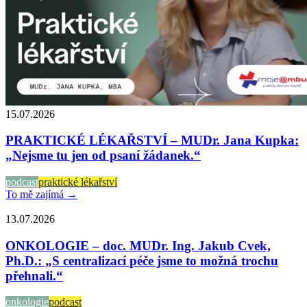
15.07.2026
PRAKTICKÉ LÉKAŘSTVÍ – MUDr. Jana Kupka:
„Nejsme tu jen od psaní žádanek.“
podcast
praktické lékařství
To mě zajímá →
13.07.2026
ONKOLOGIE – doc. MUDr. Ing. Jakub Cvek,
Ph.D.: „S centralizací péče jsme to možná trochu
přehnali.“
onkologie
podcast