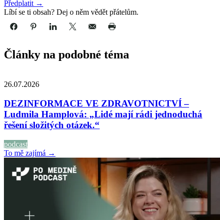
Předplatit →
Líbí se ti obsah? Dej o něm vědět přátelům.
Články na podobné téma
26.07.2026
DEZINFORMACE VE ZDRAVOTNICTVÍ –
Ludmila Hamplová: „Lidé mají rádi jednoduchá
řešení složitých otázek.“
podcast
To mě zajímá →