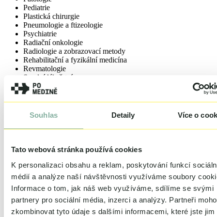
Pediatrie
Plastická chirurgie
Pneumologie a ftizeologie
Psychiatrie
Radiační onkologie
Radiologie a zobrazovací metody
Rehabilitační a fyzikální medicína
Revmatologie
Soudní lékařství
Urgentní medicína
Urologie
Vnitřní lékařství
Všeobecné praktické lékařství
Souhlas
Detaily
Více o cook
(Preferovaná) specializace
(Preferovaná) specializace
Tato webová stránka používá cookies
Dětská sestra (student)
Ergoterapeur (student)
K personalizaci obsahu a reklam, poskytování funkcí sociáln
Fyzioterapeut (student)
médií a analýze naší návštěvnosti využíváme soubory cooki
Jiné nelékařské obory (student)
Informace o tom, jak náš web využíváme, sdílíme se svými
Laborant (student)
Nutriční terapeut (student)
partnery pro sociální média, inzerci a analýzy.
Partneři moh
Ošetřovatel (student)
zkombinovat tyto údaje s dalšími informacemi, které jste jim
Porodní asistentka (student)