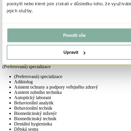
poskytli nebo které jste získali v důsledku toho, že využívát
Praktická sestra (student)
Psychologie (student)
jejich služby.
Sanitář (student)
Technik (student)
Všeobecná sestra (student)
Všobecné lékařství - 1-2. ročník
Povolit vše
Všobecné lékařství - 3-4. ročník
Všobecné lékařství - 5-6.- ročník
Zdravotnícky záchranář (student)
Zubní lékařství - 1-2. ročník
Upravit
Zubní lékařství - 3-5. ročník
(Preferovaná) specializace
(Preferovaná) specializace
Adiktolog
Asistent ochrany a podpory veřejného zdravý
Asistent zubního technika
Autoptický laborant
Behaviorální analytik
Behaviorální technik
Biomedicinský inženýr
Biomedicinský technik
Dentální hygienistka
Dětská sestra