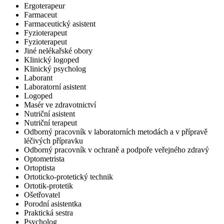
Ergoterapeur
Farmaceut
Farmaceutický asistent
Fyzioterapeut
Fyzioterapeut
Jiné nelékařské obory
Klinický logoped
Klinický psycholog
Laborant
Laboratorní asistent
Logoped
Masér ve zdravotnictví
Nutriční asistent
Nutriční terapeut
Odborný pracovník v laboratorních metodách a v přípravě
léčivých přípravku
Odborný pracovník v ochraně a podpoře veřejného zdravý
Optometrista
Ortoptista
Ortoticko-protetický technik
Ortotik-protetik
Ošetřovatel
Porodní asistentka
Praktická sestra
Psycholog