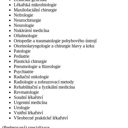
Lékařská mikrobiologie
Maxilofaciální chirurgie
Nefrologie
Neurochirurgie
Neurologie
Nukleární medicína
Oftalmologie
Ortopedie a traumatologie pohybového ústrojí
Otorinolaryngologie a chirurgie hlavy a krku
Patologie
Pediatrie
Plastická chirurgie
Pneumologie a ftizeologie
Psychiatrie
Radiační onkologie
Radiologie a zobrazovací metody
Rehabilitační a fyzikální medicína
Revmatologie
Soudní lékařství
Urgentní medicína
Urologie
Vnitřní lékařství
Všeobecné praktické lékařství
(Preferovaná) specializace