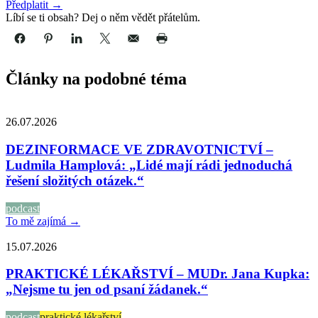
Předplatit →
Líbí se ti obsah? Dej o něm vědět přátelům.
Články na podobné téma
26.07.2026
DEZINFORMACE VE ZDRAVOTNICTVÍ –
Ludmila Hamplová: „Lidé mají rádi jednoduchá
řešení složitých otázek.“
podcast
To mě zajímá →
15.07.2026
PRAKTICKÉ LÉKAŘSTVÍ – MUDr. Jana Kupka:
„Nejsme tu jen od psaní žádanek.“
podcast
praktické lékařství