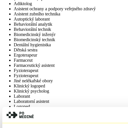
Adiktolog
Asistent ochrany a podpory veřejného zdravý
Asistent zubního technika
Autoptický laborant
Behaviorální analytik
Behaviorální technik
Biomedicinský inženýr
Biomedicinský technik
Dentální hygienistka
Dětská sestra
Ergoterapeur
Farmaceut
Farmaceutický asistent
Fyzioterapeut
Fyzioterapeut
Jiné nelékařské obory
Klinický logoped
Klinický psycholog
Laborant
Laboratorní asistent
Logoped
Masér ve zdravotnictví
Nutriční asistent
Nutriční terapeut
Odborný pracovník v laboratorních metodách a v přípravě