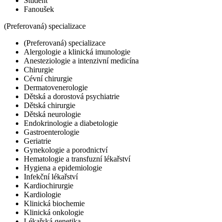
Student
Fanoušek
(Preferovaná) specializace
(Preferovaná) specializace
Alergologie a klinická imunologie
Anesteziologie a intenzivní medicína
Chirurgie
Cévní chirurgie
Dermatovenerologie
Dětská a dorostová psychiatrie
Dětská chirurgie
Dětská neurologie
Endokrinologie a diabetologie
Gastroenterologie
Geriatrie
Gynekologie a porodnictví
Hematologie a transfuzní lékařství
Hygiena a epidemiologie
Infekční lékařství
Kardiochirurgie
Kardiologie
Klinická biochemie
Klinická onkologie
Lékařská genetika