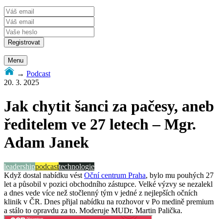
Menu
→
Podcast
20. 3. 2025
Jak chytit šanci za pačesy, aneb
ředitelem ve 27 letech – Mgr.
Adam Janek
leadership
podcast
technologie
Když dostal nabídku vést
Oční centrum Praha
, bylo mu pouhých 27
let a působil v pozici obchodního zástupce. Velké výzvy se nezalekl
a dnes vede více než stočlenný tým v jedné z nejlepších očních
klinik v ČR. Dnes přijal nabídku na rozhovor v Po medině premium
a stálo to opravdu za to. Moderuje MUDr. Martin Palička.