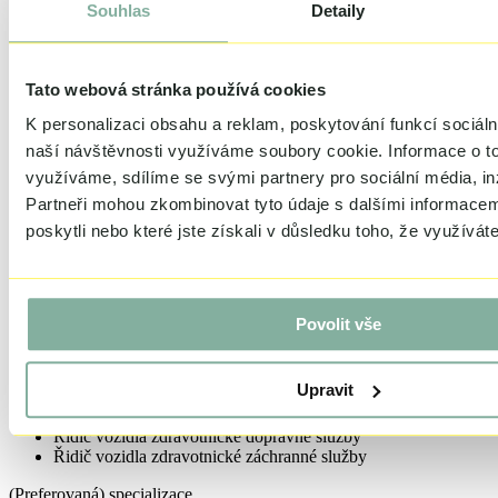
Souhlas
Detaily
léčivých přípravku
Odborný pracovník v ochraně a podpoře veřejného zdravý
Optometrista
Ortoptista
Tato webová stránka používá cookies
Ortoticko-protetický technik
Ortotik-protetik
K personalizaci obsahu a reklam, poskytování funkcí sociáln
Ošetřovatel
naší návštěvnosti využíváme soubory cookie.
Informace o t
Porodní asistentka
Praktická sestra
využíváme, sdílíme se svými partnery pro sociální média, in
Psycholog
Partneři mohou zkombinovat tyto údaje s dalšími informacemi
Radiologický asistent
poskytli nebo které jste získali v důsledku toho, že využíváte
Radiologický fyzik
Sanitář
Technik
Všeobecná sestra
Zdravotní laborant
Povolit vše
Zdravotnícky záchranář
Zdravotně sociální pracovník
Zrakový terapeut
Upravit
Zubní instrumentářka
Zubní technik
Řidič vozidla zdravotnické dopravné služby
Řidič vozidla zdravotnické záchranné služby
(Preferovaná) specializace