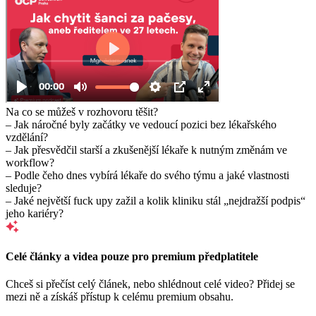
Na co se můžeš v rozhovoru těšit?
– Jak náročné byly začátky ve vedoucí pozici bez lékařského
vzdělání?
– Jak přesvědčil starší a zkušenější lékaře k nutným změnám ve
workflow?
– Podle čeho dnes vybírá lékaře do svého týmu a jaké vlastnosti
sleduje?
– Jaké největší fuck upy zažil a kolik kliniku stál „nejdražší podpis“
jeho kariéry?
Celé články a videa pouze pro premium předplatitele
Chceš si přečíst celý článek, nebo shlédnout celé video? Přidej se
mezi ně a získáš přístup k celému premium obsahu.